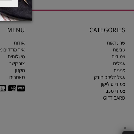
MENU
CATEGOR
ראות
אודות
ות
איך מודדים מידת ט
ים
משלוחים
ים
צור קשר
ים
תקנון
 הליקס חובק
מאמרים
י סיליקון
י מכבי
GIFT C