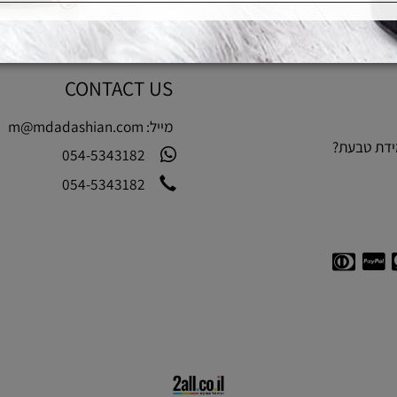
CONTACT US
מייל:
m@mdadashian.com
בעת?
054-5343182
054-5343182