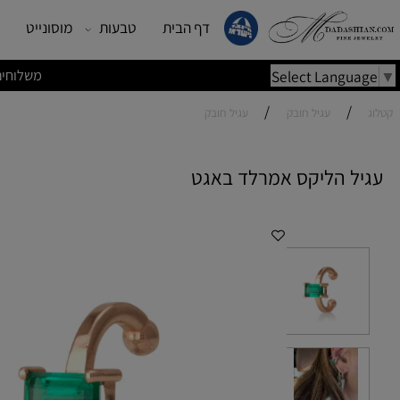
דף הבית
טבעות
מוסונייט
עגילים
משלוחים מהירים | משלוחי
Select Lang
/
/
עגיל חובק
עגיל חובק
 הליקס אמרלד באגט