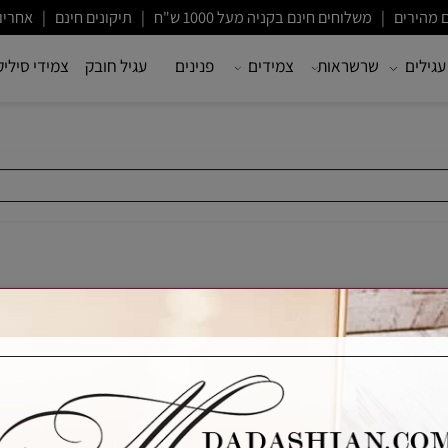
ם חינם בקניה מעל 1000 ש"ח | תיקונים חינם | אחריות לשנה
שרשראות
צמידים
פנינים
עגיל חובק
צמידי סיליקון
CONTACT US
מייל:
m@mdadashian.com
בעת?